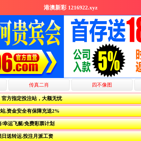
港澳新彩 1216922.xyz
传真二肖
四不像图
，官方指定投注站，大额无忧
站,资金安全有保障充送2%
倍/幸运飞艇/免费彩票计划
损日送转运.投注月派工资