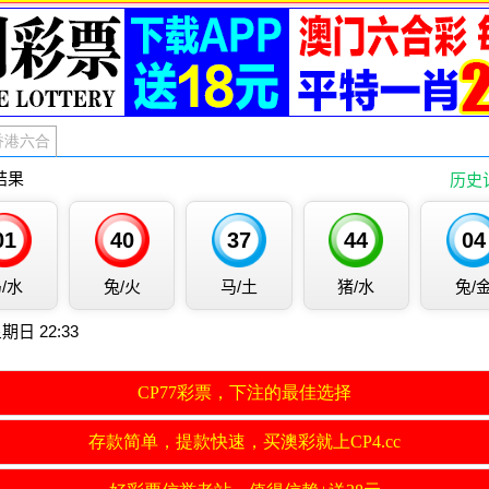
CP77彩票，下注的最佳选择
存款简单，提款快速，买澳彩就上CP4.cc