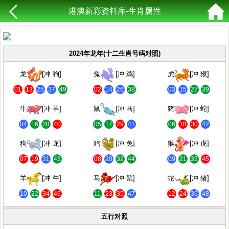
港澳新彩资料库-生肖属性
2024年龙年(十二生肖号码对照)
龙
[冲 狗]
兔
[冲 鸡]
虎
[冲 猴]
01
13
25
37
49
02
14
26
38
03
15
27
39
牛
[冲 羊]
鼠
[冲 马]
猪
[冲 蛇]
04
16
28
40
05
17
29
41
06
18
30
42
狗
[冲 龙]
鸡
[冲 兔]
猴
[冲 虎]
07
19
31
43
08
20
32
44
09
21
33
45
羊
[冲 牛]
马
[冲 鼠]
蛇
[冲 猪]
10
22
34
46
11
23
35
47
12
24
36
48
五行对照