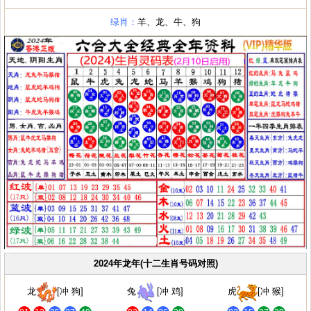
绿肖：
羊、龙、牛、狗
2024年龙年(十二生肖号码对照)
龙
[冲 狗]
兔
[冲 鸡]
虎
[冲 猴]