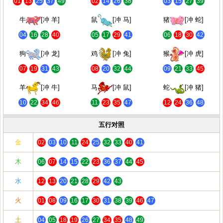
01
13
25
37
49
02
14
26
38
03
15
27
39
牛
[冲 羊]
鼠
[冲 马]
猪
[冲 蛇]
04
16
28
40
05
17
29
41
06
18
30
42
狗
[冲 龙]
鸡
[冲 兔]
猴
[冲 虎]
07
19
31
43
08
20
32
44
09
21
33
45
羊
[冲 牛]
马
[冲 鼠]
蛇
[冲 猪]
10
22
34
46
11
23
35
47
12
24
36
48
五行对照
金
02
03
10
11
24
25
32
33
40
41
木
06
07
14
15
22
23
36
37
44
45
水
12
13
20
21
28
29
42
43
火
01
08
09
16
17
30
31
38
39
46
47
土
04
05
18
19
26
27
34
35
48
49