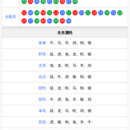
32
34
36
38
41
43
45
47
49
02
04
06
08
11
13
15
17
19
20
22
24
26
28
31
33
合数双
35
37
39
40
42
44
46
48
生肖属性
家禽：
牛、马、羊、鸡、狗、猪
野兽：
鼠、虎、兔、龙、蛇、猴
吉美：
兔、龙、蛇、马、羊、鸡
凶丑：
鼠、牛、虎、猴、狗、猪
阴性：
鼠、龙、蛇、马、狗、猪
阳性：
牛、虎、兔、羊、猴、鸡
单笔：
鼠、龙、马、蛇、鸡、猪
双笔：
虎、猴、狗、兔、羊、牛