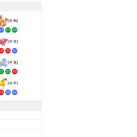
[冲 狗]
15
27
39
[冲 羊]
18
30
42
[冲 龙]
21
33
45
[冲 牛]
24
36
48