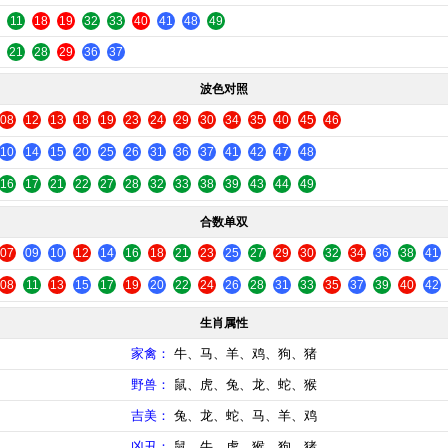
11
18
19
32
33
40
41
48
49
21
28
29
36
37
波色对照
08
12
13
18
19
23
24
29
30
34
35
40
45
46
10
14
15
20
25
26
31
36
37
41
42
47
48
16
17
21
22
27
28
32
33
38
39
43
44
49
合数单双
07
09
10
12
14
16
18
21
23
25
27
29
30
32
34
36
38
41
08
11
13
15
17
19
20
22
24
26
28
31
33
35
37
39
40
42
生肖属性
家禽：
牛、马、羊、鸡、狗、猪
野兽：
鼠、虎、兔、龙、蛇、猴
吉美：
兔、龙、蛇、马、羊、鸡
凶丑：
鼠、牛、虎、猴、狗、猪