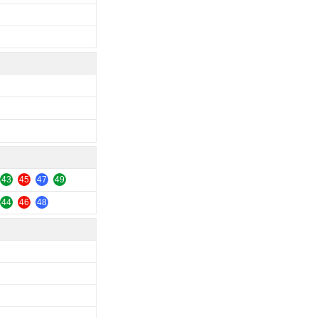
43
45
47
49
44
46
48