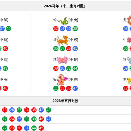
2026马年（十二生肖对照）
[冲 鼠]
蛇
[冲 兔]
龙
37
49
02
14
26
38
03
[冲 鸡]
虎
[冲 猴]
牛
8
40
05
17
29
41
06
[冲 马]
猪
[冲 蛇]
狗
1
43
08
20
32
44
09
[冲 兔]
猴
[冲 虎]
羊
4
46
11
23
35
47
12
2026年五行对照
13
26
27
34
35
42
43
17
24
25
38
39
46
47
22
23
30
31
44
45